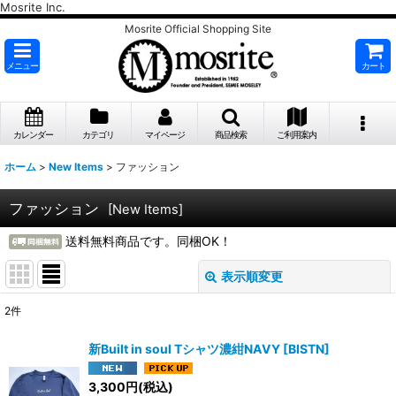
Mosrite Inc.
Mosrite Official Shopping Site
メニュー
カート
カレンダー
カテゴリ
マイページ
商品検索
ご利用案内
ホーム
>
New Items
>
ファッション
ファッション
[
New Items
]
送料無料商品です。同梱OK！
表示順変更
閉じる
2
件
表示数
:
新Built in soul Tシャツ濃紺NAVY
[
BISTN
]
並び順
:
3,300
円
(税込)