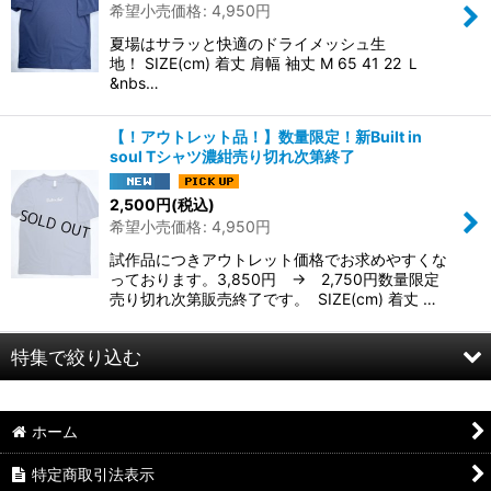
希望小売価格
:
4,950
円
絞り込む
夏場はサラッと快適のドライメッシュ生
地！ SIZE(cm) 着丈 肩幅 袖丈 M 65 41 22 Ｌ
&nbs…
【！アウトレット品！】数量限定！新Built in
soul Tシャツ濃紺売り切れ次第終了
2,500
円
(税込)
希望小売価格
:
4,950
円
試作品につきアウトレット価格でお求めやすくな
っております。3,850円 → 2,750円数量限定
売り切れ次第販売終了です。 SIZE(cm) 着丈 …
特集で絞り込む
革製品
ホーム
ギター
特定商取引法表示