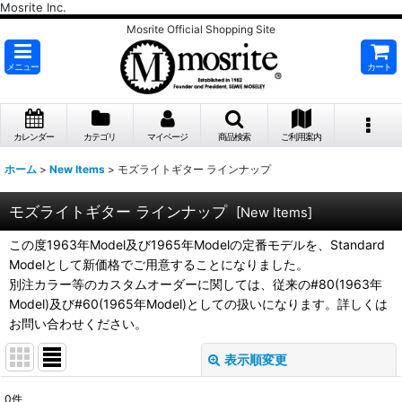
Mosrite Inc.
Mosrite Official Shopping Site
メニュー
カート
カレンダー
カテゴリ
マイページ
商品検索
ご利用案内
ホーム
>
New Items
>
モズライトギター ラインナップ
モズライトギター ラインナップ
[
New Items
]
この度1963年Model及び1965年Modelの定番モデルを、Standard
Modelとして新価格でご用意することになりました。
別注カラー等のカスタムオーダーに関しては、従来の#80(1963年
Model)及び#60(1965年Model)としての扱いになります。詳しくは
お問い合わせください。
表示順変更
閉じる
0
件