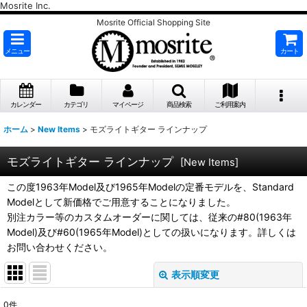
Mosrite Inc.
Mosrite Official Shopping Site
メニュー
カート
カレンダー
カテゴリ
マイページ
商品検索
ご利用案内
ホーム
>
New Items
>
モズライトギター ラインナップ
モズライトギター ラインナップ
[
New Items
]
この度1963年Model及び1965年Modelの定番モデルを、Standard
Modelとして新価格でご用意することになりました。
別注カラー等のカスタムオーダーに関しては、従来の#80(1963年
Model)及び#60(1965年Model)としての扱いになります。詳しくは
お問い合わせください。
表示順変更
閉じる
0
件