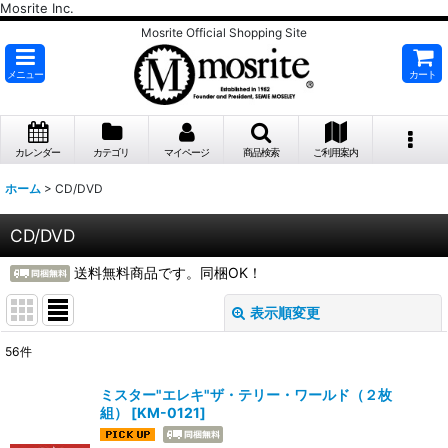
Mosrite Inc.
Mosrite Official Shopping Site
メニュー
カート
カレンダー
カテゴリ
マイページ
商品検索
ご利用案内
ホーム
>
CD/DVD
CD/DVD
送料無料商品です。同梱OK！
表示順変更
閉じる
56
件
表示数
:
ミスター"エレキ"ザ・テリー・ワールド（２枚
組）
[
KM-0121
]
並び順
: