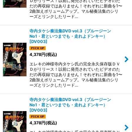
Ｄがリリース！以前に発売されていたビデオのた
だの再収録ではありません！それぞれに新曲を1〜
2曲加えボリュームアップ。マル秘奏法集のシリ
ーズとリンクしたリード…
寺内タケシ奏法集DVD vol.3（ブルージーン
No1・君といつまでも・走れよドンキー）
[
DV003
]
4,378
円
(税込)
エレキの神様寺内タケシ氏の完全永久保存版ＤＶ
Ｄがリリース！以前に発売されていたビデオのた
だの再収録ではありません！それぞれに新曲を1〜
2曲加えボリュームアップ。マル秘奏法集のシリ
ーズとリンクしたリード…
寺内タケシ奏法集DVD vol.3（ブルージーン
No1・君といつまでも・走れよドンキー）
[
DV003
]
4,378
円
(税込)