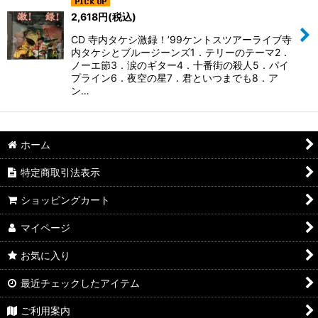
2,618
円
(税込)
CD 寺内タケシ激録！’99ケントスツアーライブ寺
内タケシとブルージーンズ1．テリーのテーマ2．
ノーエ節3．涙のギター4．十番街の殺人5．パイ
プライン6．夜空の星7．君といつまでも8．ア
ン…
ホーム
特定商取引法表示
ショッピングカート
マイページ
お気に入り
最近チェックしたアイテム
ご利用案内