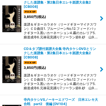
クした楽譜集・第2集日本エレキ楽譜大全集2
[
CB008
]
3,850
円
(税込)
楽譜＆ギターカラオケ（リードギターマイナスワ
ン）ＣＤ曲目1. ブルージーンNo.12.フィードバッ
クギター3.黒いカーネーション4.霧のカレリア5.
娘道成寺6.元禄花見踊り7.ソーラン節8.砂 山9.…
CD＆タブ譜付楽譜大全集 寺内タケシDVDとリン
クした楽譜集・第2集日本エレキ楽譜大全集2
[
CB008
]
3,850
円
(税込)
楽譜＆ギターカラオケ（リードギターマイナスワ
ン）ＣＤ曲目1. ブルージーンNo.12.フィードバッ
クギター3.黒いカーネーション4.霧のカレリア5.
娘道成寺6.元禄花見踊り7.ソーラン節8.砂 山9.…
寺内タケシVSノーキーエドワーズ 日米エレキ大
合戦 part2 後編
[
DV104
]