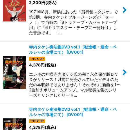
2,200
円
(税込)
絞り込む
1971年8月、新橋にあった「飛行館スタジオ」で
第3期、寺内タケシとブルージーンズが「セー
ノ！」で当時の「8トラテープ・カセットテープ
用」に「6ミリマスター・テープに一発録り」し
た音源です。 「…
寺内タケシ奏法集DVD vol.1（勧進帳・運命・ペ
ルシャの市場にて）
[
DV001
]
4,378
円
(税込)
エレキの神様寺内タケシ氏の完全永久保存版ＤＶ
Ｄがリリース！以前に発売されていたビデオのた
だの再収録ではありません！それぞれに新曲を1〜
2曲加えボリュームアップ。マル秘奏法集のシリ
ーズとリンクしたリード…
寺内タケシ奏法集DVD vol.1（勧進帳・運命・ペ
ルシャの市場にて）
[
DV001
]
4,378
円
(税込)